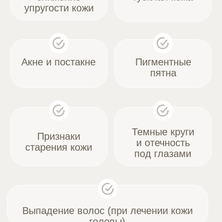
мезотерапии.
ЦЕНЫ
Стоимость процедуры мезотерапии
зависит от состава коктейля и зоны
обработки. Наши специалисты составят
индивидуальный план лечения, исходя
из ваших потребностей. Актуальные цены
можно найти ниже.
RF-лифтинг — это процедура
*указанная цена не является
с минимальным восстановительным
окончательной
периодом.
Сразу после сеанса может
наблюдаться легкое покраснение кожи,
которое проходит в течение нескольких
часов.
В течение 24 часов после процедуры