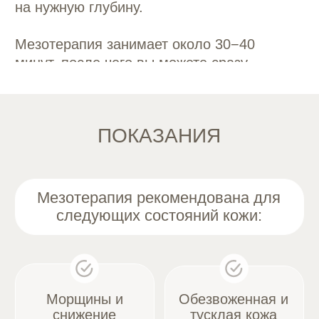
Признаки
и отечность
старения кожи
под глазами
Выпадение волос (при лечении кожи
головы)
ПЕРИОД РЕАБИЛИТАЦИИ
НАЗВАНИЕ АППАРАТА
После процедуры мезотерапии возможны
небольшие покраснения и отеки в зонах
инъекций, которые исчезают в течение 1−2
дней. Реабилитация минимальна, и, как
правило, пациенты могут вернуться
к повседневным делам сразу после
процедуры. Рекомендуется избегать
интенсивных физических нагрузок, саун
и солнечных лучей в первые дни после