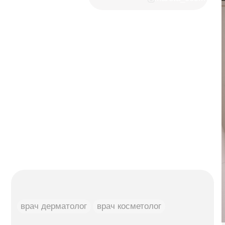
ЗАПИШИТЕСЬ НА КОНСУЛЬТАЦИЮ
К НАШЕМУ СПЕЦИАЛИСТУ
+7
Я даю
согласие
на обработку персональный
данных в соответсвии с
политикой
Я даю
согласие
на получение рекламной
и информационной рассылки