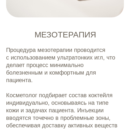
вернуться к привычному образу жизни.
ПОКАЗАНИЯ
Мезотерапия рекомендована для
следующих состояний кожи:
Морщины и
Обезвоженная и
снижение
тусклая кожа
упругости кожи
Акне и постакне
Пигментные
пятна
Темные круги