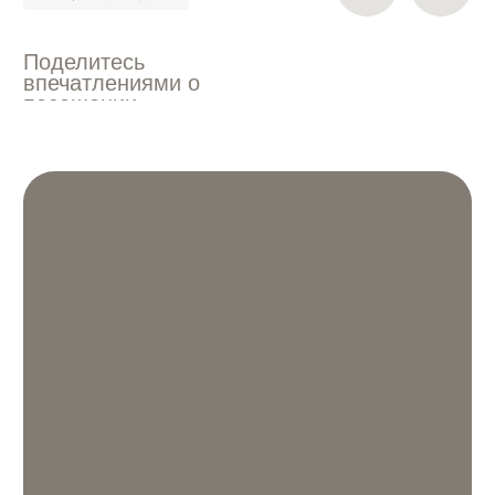
данных
СТРАНИЦЫ
Статьи
Главная
Прайс
СМИ о нас
Врачи
О клинике
Контакты
Магазин
Услуги
РЕЖИМ РАБОТЫ:
АДРЕС:
Eжедневно 11:00 - 21:00
г. Москва,
ул. Плющиха, 37
ДЛЯ СВЯЗИ:
СОЦ. СЕТИ
+7 (926) 154-30-80
Телеграм
Инстаграм*
+7 (495) 790-54-38
*Признан экстремистской
Off.label.clinic@yandex.ru
организацией и запрещен
на территории РФ.