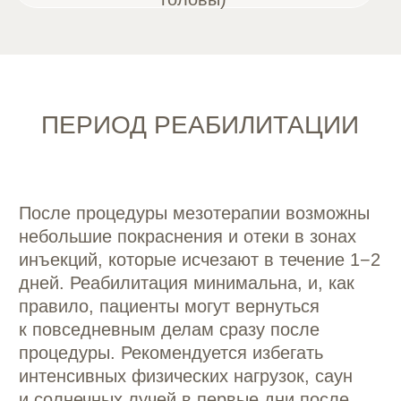
рекомендуется избегать воздействия
тепла (сауна, горячий душ), а также
активных физических нагрузок.
Полный эффект заметен спустя 3−4
недели, когда кожа начнет активно
вырабатывать коллаген.
ОБОРУДОВАНИЕ
Для проведения мезотерапии мы
используем только сертифицированные
препараты ведущих мировых брендов,
таких как
Filorga, Juvederm, Dermaheal,
Teosyal
и другие.
Все коктейли подбираются строго
индивидуально, что позволяет достигнуть
наилучших результатов и минимизировать
риск побочных реакций. Процедуры
выполняются с использованием
современного стерильного оборудования,