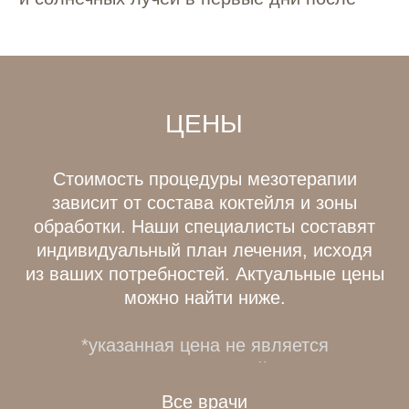
соответствующего международным
стандартам безопасности.
РЕКОМЕНДУЕМЫЕ
ДОПОЛНИТЕЛЬНЫЕ
ПРОЦЕДУРЫ
АВТОРСКИЕ ПРОТОКОЛЫ
M22 Холеная кожа
M22 Холеная кожа MAXI
Протокол Smooth Glow (IPL +
Игольчатый RF-лифтинг + ФДТ)
АППАРАТНАЯ КОСМЕТОЛОГИЯ
RF-лифтинг Morpheus
Все врачи
8