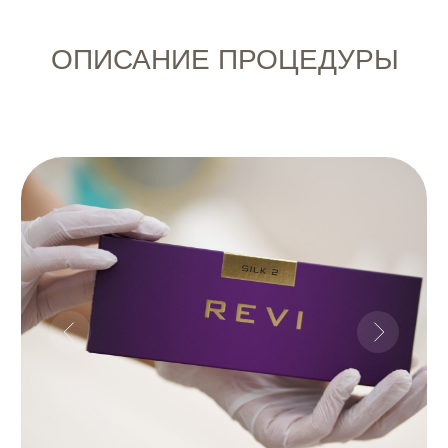
МЕЗОТЕРАПИЯ
Процедура мезотерапии проводится
с использованием ультратонких игл, что
делает процесс минимально
болезненным и комфортным для
пациента.
Косметолог подбирает состав коктейля
индивидуально, основываясь на типе
кожи и задачах пациента. Инъекции
вводятся точечно в проблемные зоны,
обеспечивая доставку активных веществ
на нужную глубину.
Мезотерапия занимает около 30−40
минут, после чего вы можете сразу