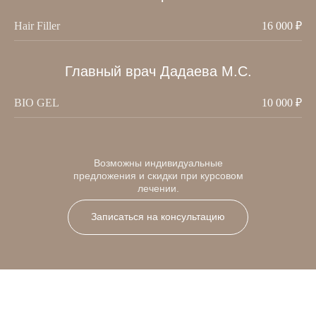
SMAS-лифтинг Ultraformer
MPT
M22 фототерапия
Hair Filler
16 000 ₽
Фотодинамическая
терапия
VOLNEWMER
Главный врач Дадаева М.С.
VOLFORMER
BIO GEL
10 000 ₽
ИНЪЕКЦИОННАЯ
КОСМЕТОЛОГИЯ
Возможны индивидуальные
предложения и скидки при курсовом
Ботулинотерапия
Биоревитализация
лечении.
Гипергидроз
Мезотерапия
Полимолочная
Коллагенотерапия
Записаться на консультацию
кислота
Записаться на консультацию