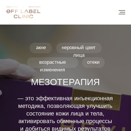
акне
неровный цвет
лица
возрастные
отеки
изменения
МЕЗОТЕРАПИЯ
— это эффективная инъекционная
методика, позволяющая улучшить
состояние кожи лица и тела,
активировать обменные процессы
и добиться видимых результатов
в короткие сроки. В процессе процедуры
под кожу вводится специально
подобранный коктейль из витаминов,
минералов, аминокислот и других
активных компонентов, которые
воздействуют на клетки и запускают
процесс их обновления. Мезотерапия