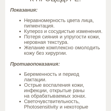
заметного улучшения цвета, текстуры,
упругости и сияния кожи в рамках
безопасного и минимально инвазивного
подхода, с адаптацией под
индивидуальные потребности клиента
и длительным эффектом при соблюдении
ухода.
Если вы ищете усиленную антивозрастную
программу без хирургии, MAXI может стать
эффективной частью вашего
омолаживающего плана.
Важна консультация специалиста!
ЦЕНЫ