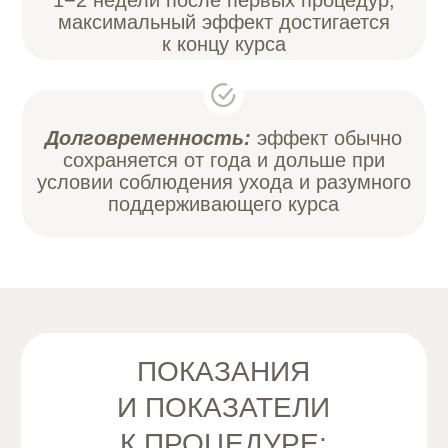
На консультации косметолог
обсудит ваши проблемы кожи,
подберёт оптимальное сочетание
проходов и объём PRP, ответит
на вопросы по безопасности
и реальным ожиданиям.
Специалист рассчитает
персональный план курса,
продолжительность процедур
и даст рекомендации
по подготовке и уходу.
ИТОГ:
Холеная кожа MAXI — это расширенный,
более интенсивный протокол на аппарате
M22, который объединяет несколько
целевых проходов на насадках для
сосудов, пигмента и тона, добавляет
дополнительный омолаживающий проход
и включает плазмотерапию.
Такой комплекс позволяет добиться более