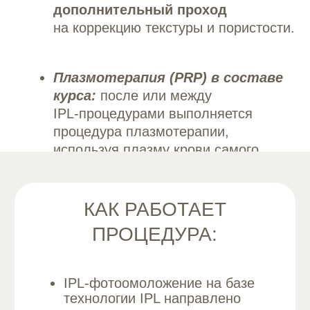
процедуры:
обычно 30−45 минут
для основного блока,
но с дополнительными
проходами общая сессия может
занимать 45−75 минут.
Курс:
4−6 процедур, с возможной
адаптацией под индивидуальные
задачи кожи.
Анестезия:
не требуется. Перед
процедурой применяется
гелеобразное средство для
защиты кожи.
Что вы почувствуете:
чаще
всего безболезненно; возможны
лёгкое тепло, покраснение
и лёгкая припухлость, которые
проходят в течение суток.
ЭФФЕКТЫ И РЕЗУЛЬТАТЫ: