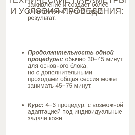
Долговременность:
эффект обычно
сохраняется от года и дольше при
условии соблюдения ухода и разумного
поддерживающего курса
ПОКАЗАНИЯ
И ПОКАЗАТЕЛИ
К ПРОЦЕДУРЕ:
Показания:
Неравномерность цвета лица,
пигментация.
Купероз и сосудистые изменения.
Потеря сияния и упругости кожи,
неровная текстура.
Желание комплексно омолодить
кожу без хирургии.
Противопоказания: