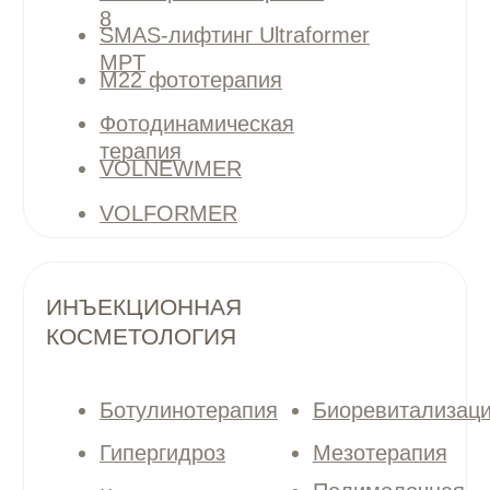
ЗАПИШИТЕСЬ НА КОНСУЛЬТАЦИЮ
К НАШЕМУ СПЕЦИАЛИСТУ
+7
Я даю
согласие
на обработку персональный
данных в соответсвии с
политикой
Я даю
согласие
на получение рекламной
и информационной рассылки
Записаться
ЧАСТО ЗАДАВАЕМЫЕ