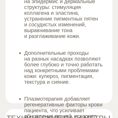
Цвет и тон кожи:
более
равномерный тон, снижение
пигментации
Сосудистые проявления:
уменьшение купероза и сосудистых
изменений по всему лицу
Текстура и упругость:
более
гладкая текстура, повышенная
эластичность, заметное сияние кожи
Когда виден результат:
первые
улучшения могут появиться спустя
1−2 недели после первых процедур;
максимальный эффект достигается
к концу курса