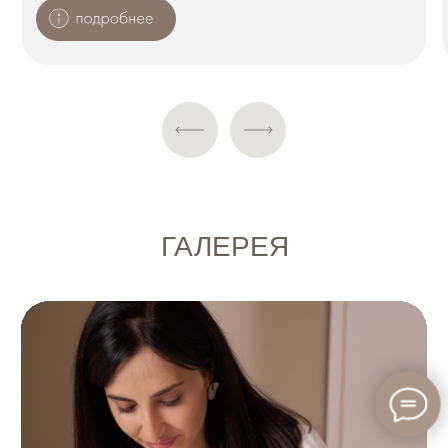
ООО "ОФФ ЛЕЙБЛ КЛИНИК"
© Косметологическая клиника OFF LABEL CLINIC.
Все права защищены.
Мед. лицензия: Л041-01137-77/02233252
Политика конфиденциальности
Согласие на рекламную рассылку
Согласие на обработку персональных
данных
СТРАНИЦЫ
Статьи
Главная
Прайс
СМИ о нас
Врачи
О клинике