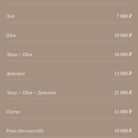
Все специалисты клиники имеют
медицинское образование и ежегодно
проходят повышение квалификации,
участвуют в конференциях
Лоб
7 000 ₽
и обновляют знания
Шея
10 000 ₽
ОСНОВАТЕЛЬ КЛИНИКИ
mareta_cosm
Лицо + Шея
16 000 ₽
Декольте
13 000 ₽
Лицо + Шея + Декольте
21 000 ₽
Плечи
11 000 ₽
Руки (без кистей)
19 000 ₽
врач дерматолог
врач косметолог
врач косметолог
в