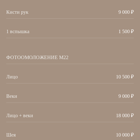
ДАДАЕВА МАРЕТА
АБДУЛКАРИМОВ
Кисти рук
9 000 ₽
1 вспышка
1 500 ₽
ФОТООМОЛОЖЕНИЕ М22
ГАЛЕРЕЯ
Лицо
10 500 ₽
Веки
9 000 ₽
Лицо + веки
18 000 ₽
Шея
10 000 ₽