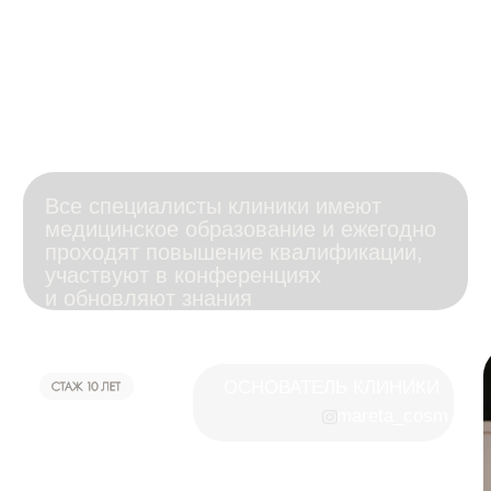
КОНТАКТЫ
пишите
Whatsapp
Instagram*
звоните
+7 (901) 256-48-96
адрес:
г. Москва, ул. Плющиха, 37