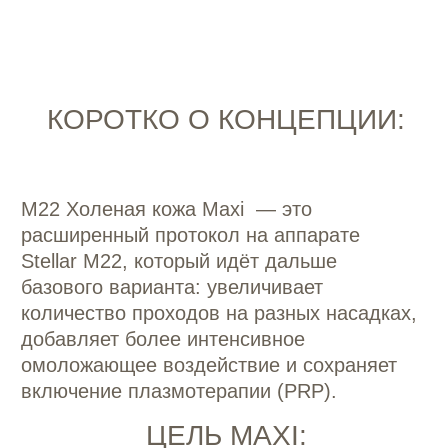
и придать лицу выраженное сияние при
максимальном контроле времени
восстановления.
ЧТО ВХОДИТ В ПРОТОКОЛ
ХОЛЕНАЯ КОЖА MAXI:
Увеличенный набор проходов
на разных насадках:
Насадка для сосудистых
изменений
— снижение купероза,
уменьшение красноты и видимых
сосудистых сеточек.
Насадка для пигментации
— устранение пигментных пятен
и выравнивание цвета кожи.
Насадка для тона кожи и сияния
— выравнивание текстуры
и повышение естественного блеска
лица.
Дополнительный проход