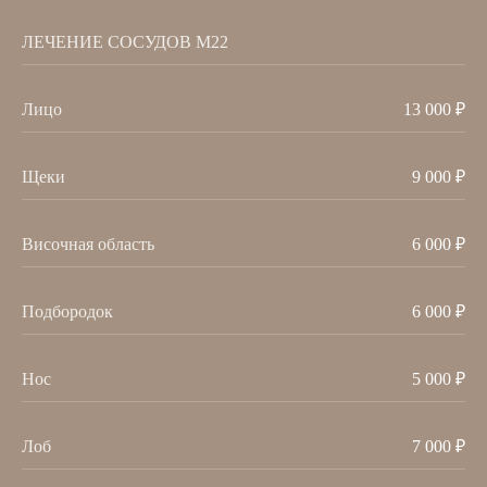
ЛЕЧЕНИЕ СОСУДОВ М22
АППАРАТНАЯ КОСМЕТОЛОГИЯ
Лицо
13 000 ₽
RF-лифтинг Morpheus
8
SMAS-лифтинг Ultraformer
Щеки
9 000 ₽
MPT
M22 фототерапия
Фотодинамическая
Височная область
6 000 ₽
терапия
VOLNEWMER
VOLFORMER
Подбородок
6 000 ₽
ИНЪЕКЦИОННАЯ
КОСМЕТОЛОГИЯ
Нос
5 000 ₽
Ботулинотерапия
Биоревитализация
Лоб
7 000 ₽
Гипергидроз
Мезотерапия