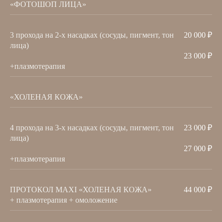
«ФОТОШОП ЛИЦА»
3 прохода на 2-х насадках (сосуды, пигмент, тон
20 000 ₽
лица)
23 000 ₽
+плазмотерапия
«ХОЛЕНАЯ КОЖА»
РЕКОМЕНДУЕМЫЕ
ДОПОЛНИТЕЛЬНЫЕ
ПРОЦЕДУРЫ
4 прохода на 3-х насадках (сосуды, пигмент, тон
23 000 ₽
лица)
27 000 ₽
+плазмотерапия
АВТОРСКИЕ ПРОТОКОЛЫ
M22 Холеная кожа
ПРОТОКОЛ МАХІ «ХОЛЕНАЯ КОЖА»
44 000 ₽
M22 Холеная кожа MAXI
+ плазмотерапия + омоложение
Протокол Smooth Glow (IPL +
Игольчатый RF-лифтинг + ФДТ)