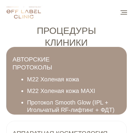
ПРОЦЕДУРЫ
КЛИНИКИ
АВТОРСКИЕ
ПРОТОКОЛЫ
M22 Холеная кожа
M22 Холеная кожа MAXI
Протокол Smooth Glow (IPL +
Игольчатый RF-лифтинг + ФДТ)
АППАРАТНАЯ КОСМЕТОЛОГИЯ
RF-лифтинг Morpheus
8
SMAS-лифтинг Ultraformer
MPT
M22 фототерапия