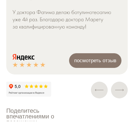
ООО "ОФФ ЛЕЙБЛ КЛИНИК"
© Косметологическая клиника OFF LABEL CLINIC.
Все права защищены.
Мед. лицензия: Л041-01137-77/02233252
Политика конфиденциальности
Согласие на рекламную рассылку
Согласие на обработку персональных
данных
СТРАНИЦЫ
Статьи
Главная
Прайс