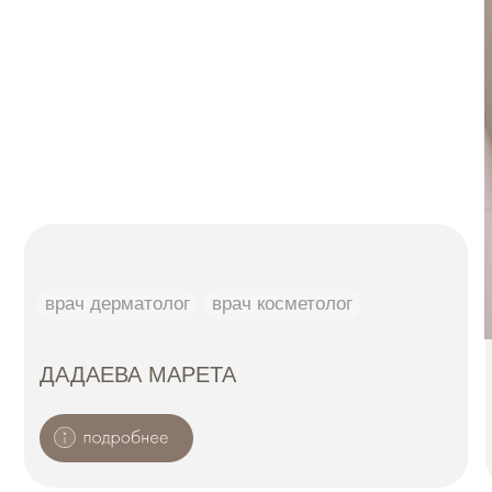
ЗАПИШИТЕСЬ НА КОНСУЛЬТАЦИЮ
К НАШЕМУ СПЕЦИАЛИСТУ
+7
Я даю
согласие
на обработку персональный
данных в соответсвии с
политикой
Я даю
согласие
на получение рекламной
и информационной рассылки
Записаться