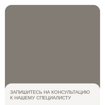
СМИ о нас
Врачи
О клинике
Контакты
Магазин
Услуги
РЕЖИМ РАБОТЫ:
АДРЕС:
Eжедневно 11:00 - 21:00
г. Москва,
ул. Плющиха, 37
ДЛЯ СВЯЗИ:
СОЦ. СЕТИ
+7 (926) 154-30-80
Телеграм
Инстаграм*
+7 (495) 790-54-38
*Признан экстремистской
Off.label.clinic@yandex.ru
организацией и запрещен
на территории РФ.
Записаться онлайн
Все материалы и цены, размещенные на сайте,