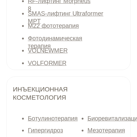
RF-лифтинг Morpheus
8
SMAS-лифтинг Ultraformer
MPT
M22 фототерапия
Фотодинамическая
терапия
VOLNEWMER
VOLFORMER
LUMECCA
ИНЪЕКЦИОННАЯ
КОСМЕТОЛОГИЯ
Ботулинотерапия
Биоревитализация
Гипергидроз
Мезотерапия
Полимолочная
Коллагенотерапия
кислота
НАШИ ВРАЧИ