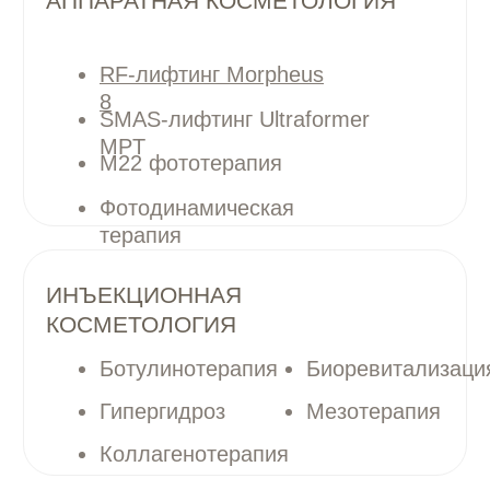
Фотодинамическая
терапия
ИНЪЕКЦИОННАЯ
КОСМЕТОЛОГИЯ
Ботулинотерапия
Биоревитализация
Гипергидроз
Мезотерапия
Коллагенотерапия
ПЛАЗМОТЕРАПИЯ
PRP-терапия (Cortexil)
Лечение выпадения волос (ведет
на PRP)
Плазмотерапия лица
Биоревитализация
Мезотерапия
КОНТУРНАЯ ПЛАСТИКА