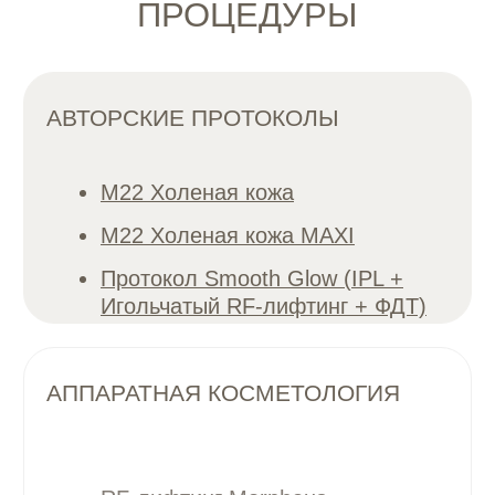
Полимолочная
Коллагенотерапия
кислота
Контурная пластика губ
Комплекс Full Face
(гармонизация лица)
Записаться на консультацию
Носослезная борозда
Скулы, углы, подбородок
ПРОЦЕДУРЫ КЛИНИКИ
АВТОРСКИЕ ПРОТОКОЛЫ
M22 Холеная кожа
M22 Холеная кожа MAXI
Протокол Smooth Glow (IPL +
Игольчатый RF-лифтинг + ФДТ)
АППАРАТНАЯ КОСМЕТОЛОГИЯ