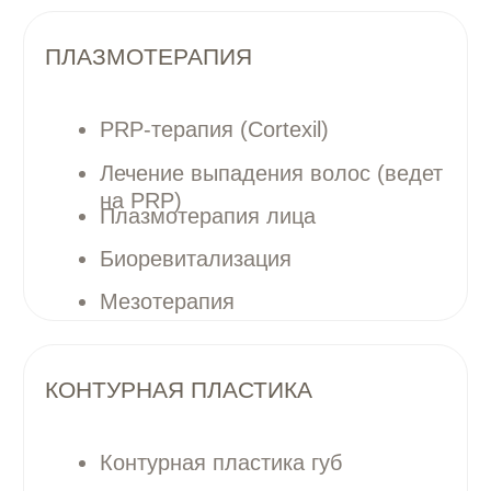
Контурная пластика губ
Комплекс Full Face
(гармонизация лица)
Носослезная борозда
Скулы, углы, подбородок
ДЕРМАТОЛОГИЯ
Лечение акне и постакне
Чистка лица
Химические пилинги
Лазерная терапия для удаления
сосудов и пигментации (ведет
на М22)
Массаж лица
ЛАЗЕРНАЯ ЭПИЛЯЦИЯ