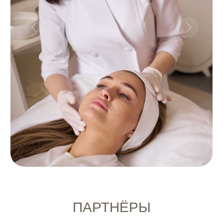
КОНТАКТЫ
пишите
Whatsapp
Instagram*
звоните
+7 (901) 256-48-96
адрес: